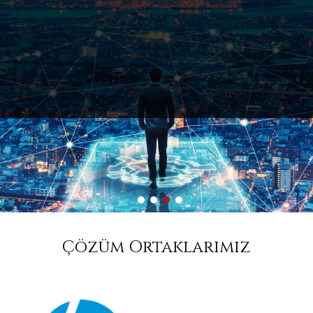
Geleceğin Teknolojisini
Bugünden Sunuyoruz
1
2
3
4
Çözüm Ortaklarımız