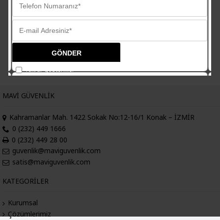
Soğuk Zincir Takip Çözümü
Servis Araçları Takip Çözümü
Güvenli Yük Taşıma Çözümü
Tekrar gösterme.
MAVI GÜVENLIK
Kahramanlar Mah. 1422 Sokak No:12-16/1 Konak – İZMİR
0 (232) 449 1666
0 (232) 449 28 00
guvenlik@maviguvenlik.com
satis@maviguvenlik.com
KATEGORILER
Kurumsal
Çözümlerimiz