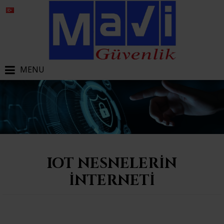
MENU
IOT NESNELERIN
İNTERNETI