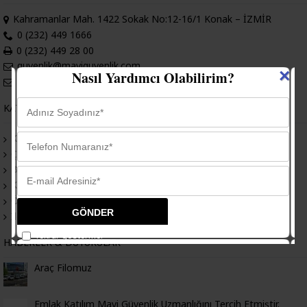
Kahramanlar Mah. 1422 Sokak No:12-16/1 Konak – İZMİR
0 (232) 449 1666
0 (232) 449 28 00
guvenlik@maviguvenlik.com
×
Nasıl Yardımcı Olabilirim?
satis@maviguvenlik.com
KATEGORILER
Kurumsal
Çözümlerimiz
Başarılarımız
Kamu
Özel Sektör
İletişim
Tekrar gösterme.
HABERLER & DUYURULAR
Araç Filomuz
Emlak Katılım Mavi Güvenlik Uzmanlığını Tercih Etmiştir.