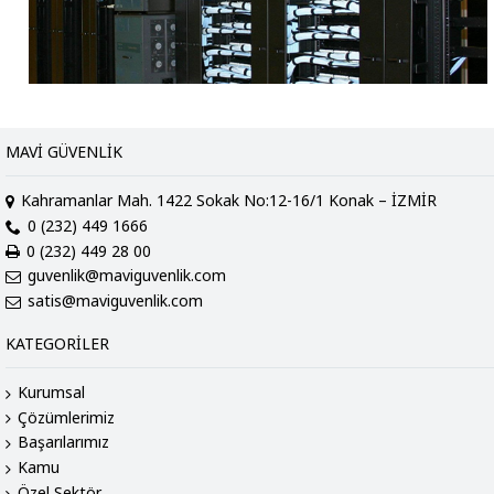
MAVI GÜVENLIK
Kahramanlar Mah. 1422 Sokak No:12-16/1 Konak – İZMİR
0 (232) 449 1666
0 (232) 449 28 00
guvenlik@maviguvenlik.com
satis@maviguvenlik.com
KATEGORILER
Kurumsal
Çözümlerimiz
Başarılarımız
Kamu
Özel Sektör